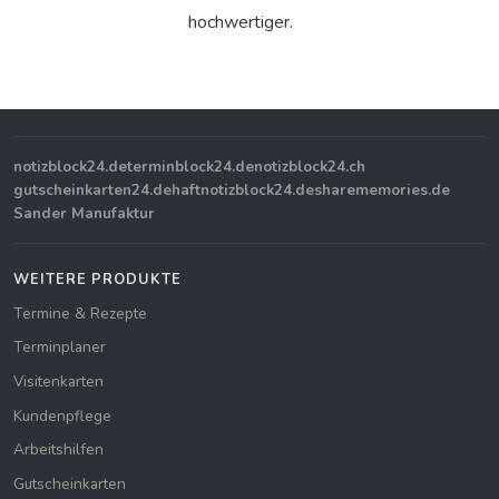
hochwertiger.
notizblock24.de
terminblock24.de
notizblock24.ch
gutscheinkarten24.de
haftnotizblock24.de
sharememories.de
Sander Manufaktur
WEITERE PRODUKTE
Termine & Rezepte
Terminplaner
Visitenkarten
Kundenpflege
Arbeitshilfen
Gutscheinkarten