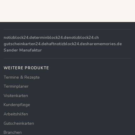
notizblock24.de
terminblock24.de
notizblock24.ch
gutscheinkarten24.de
haftnotizblock24.de
sharememories.de
Sander Manufaktur
WEITERE PRODUKTE
Termine & Rezepte
Terminplaner
Visitenkarten
Kundenpflege
Arbeitshilfen
Gutscheinkarten
Branchen