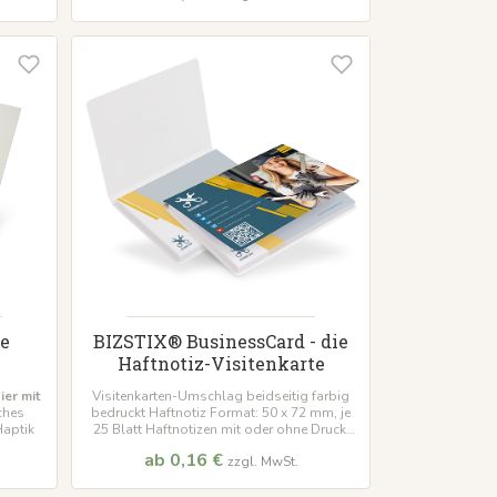
e
BIZSTIX® BusinessCard - die
Haftnotiz-Visitenkarte
er mit
Visitenkarten-Umschlag beidseitig farbig
iches
bedruckt Haftnotiz Format: 50 x 72 mm, je
Haptik
25 Blatt Haftnotizen mit oder ohne Druck,
im Softcoverumschlag
ab 0,16 €
zzgl. MwSt.