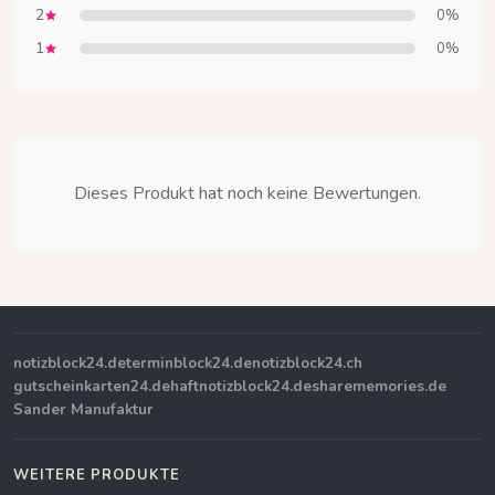
2
0%
1
0%
Dieses Produkt hat noch keine Bewertungen.
notizblock24.de
terminblock24.de
notizblock24.ch
gutscheinkarten24.de
haftnotizblock24.de
sharememories.de
Sander Manufaktur
WEITERE PRODUKTE