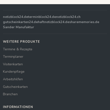
notizblock24.de
terminblock24.de
notizblock24.ch
gutscheinkarten24.de
haftnotizblock24.de
sharememories.de
Sander Manufaktur
WEITERE PRODUKTE
Termine & Rezepte
Terminplaner
Visitenkarten
Kundenpflege
Arbeitshilfen
Gutscheinkarten
Branchen
INFORMATIONEN