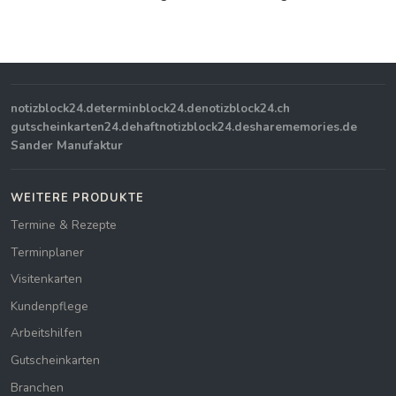
notizblock24.de
terminblock24.de
notizblock24.ch
gutscheinkarten24.de
haftnotizblock24.de
sharememories.de
Sander Manufaktur
WEITERE PRODUKTE
Termine & Rezepte
Terminplaner
Visitenkarten
Kundenpflege
Arbeitshilfen
Gutscheinkarten
Branchen