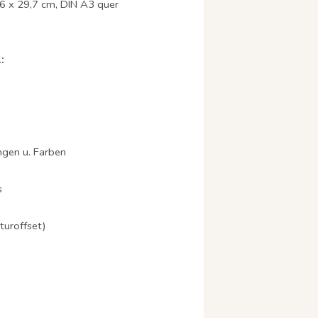
36 x 29,7 cm, DIN A3 quer
:
ngen u. Farben
s
turoffset)