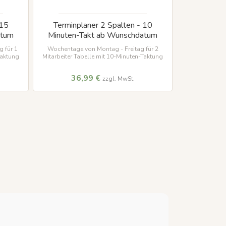
 15
Terminplaner 2 Spalten - 10
Terminp
atum
Minuten-Takt ab Wunschdatum
Minuten-T
 für 1
Wochentage von Montag - Freitag für 2
Wochentage 
Taktung
Mitarbeiter Tabelle mit 10-Minuten-Taktung
Mitarbeiter T
36,99 €
49
zzgl. MwSt.