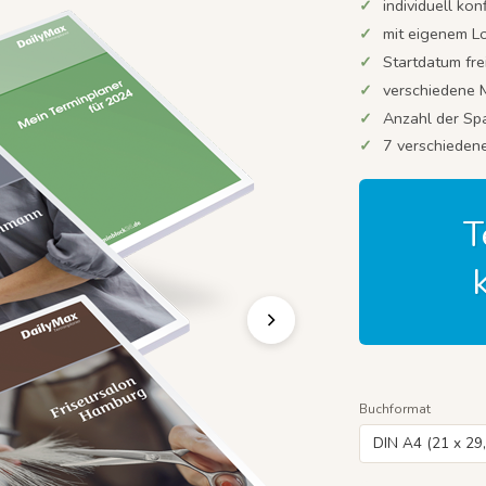
individuell
konf
mit eigenem L
Startdatum fre
verschiedene 
Anzahl der Spa
7 verschieden
T
Buchformat