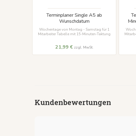
ten - 15
Terminplaner Single A5 ab
Te
unschdatum
Wunschdatum
Min
reitag für 6
Wochentage von Montag - Samstag für 1
Woche
inuten-Taktung
Mitarbeiter Tabelle mit 15-Minuten-Taktung
Mitarb
21,99 €
wSt.
zzgl. MwSt.
Kundenbewertungen