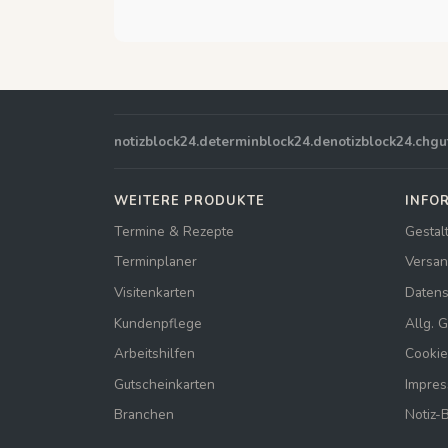
notizblock24.de
terminblock24.de
notizblock24.ch
gu
WEITERE PRODUKTE
INFO
Termine & Rezepte
Gestal
Terminplaner
Versan
Visitenkarten
Datens
Kundenpflege
Allg. 
Arbeitshilfen
Cookie
Gutscheinkarten
Impre
Branchen
Notiz-