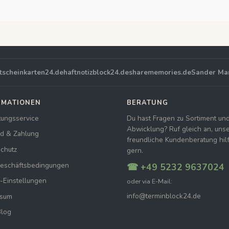
tscheinkarten24.de
haftnotizblock24.de
sharememories.de
Sander Ma
RMATIONEN
BERATUNG
tungsservice
Du hast Fragen zu Sortiment un
Abwicklung? Ruf gleich an, uns
d & Zahlung
freundliche Kundenberatung hilft
chutz
gern.
Geschäftsbedingungen
☎ +49 5232 9637024
-Einstellungen
oder via E-Mail:
info@terminblock24.de
ssum
Blog