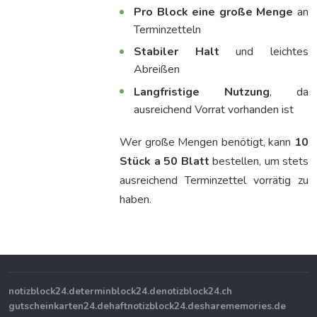
Pro Block eine große Menge
an
Terminzetteln
Stabiler Halt
und leichtes
Abreißen
Langfristige Nutzung
, da
ausreichend Vorrat vorhanden ist
Wer große Mengen benötigt, kann
10
Stück a 50 Blatt
bestellen, um stets
ausreichend Terminzettel vorrätig zu
haben.
notizblock24.de
terminblock24.de
notizblock24.ch
gutscheinkarten24.de
haftnotizblock24.de
sharememories.de