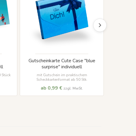
Gutscheinkarte Cute Case "blue
Gutsc
ll
surprise" individuell
"
 Stück
mit Gutschein im praktischem
hochwertige
Scheckkartenformat ab 50 Stk.
s
ab 0,99 €
ab 
zzgl. MwSt.