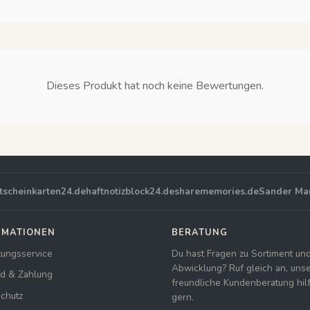
Dieses Produkt hat noch keine Bewertungen.
tscheinkarten24.de
haftnotizblock24.de
sharememories.de
Sander Ma
RMATIONEN
BERATUNG
tungsservice
Du hast Fragen zu Sortiment un
Abwicklung? Ruf gleich an, uns
d & Zahlung
freundliche Kundenberatung hilft
chutz
gern.