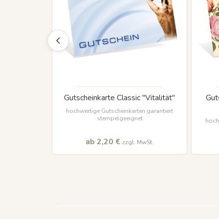
ühlingsduft"
Gutscheinkarte Classic "Vitalität"
Gut
 10 Karten je
hochwertige Gutscheinkarten garantiert
stempelgeeignet
hoch
ab 2,20 €
MwSt.
zzgl. MwSt.