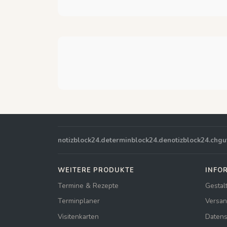
notizblock24.de
terminblock24.de
notizblock24.ch
gu
WEITERE PRODUKTE
INFO
Termine & Rezepte
Gestal
Terminplaner
Versan
Visitenkarten
Datens