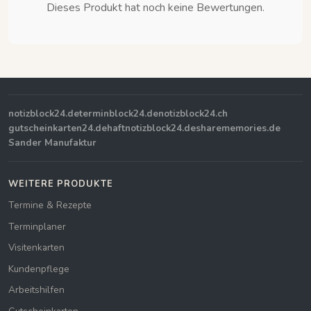
Dieses Produkt hat noch keine Bewertungen.
notizblock24.de
terminblock24.de
notizblock24.ch
gutscheinkarten24.de
haftnotizblock24.de
sharememories.de
Sander Manufaktur
WEITERE PRODUKTE
Termine & Rezepte
Terminplaner
Visitenkarten
Kundenpflege
Arbeitshilfen