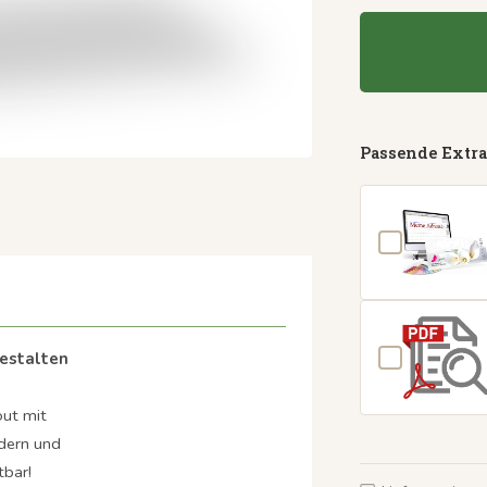
Passende Extra
gestalten
out mit
ldern und
tbar!