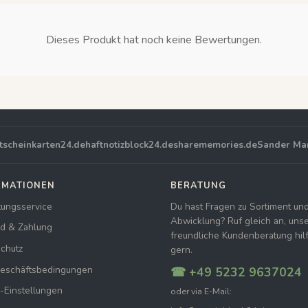
Dieses Produkt hat noch keine Bewertungen.
tscheinkarten24.de
haftnotizblock24.de
sharememories.de
Sander Ma
RMATIONEN
BERATUNG
tungsservice
Du hast Fragen zu Sortiment un
Abwicklung? Ruf gleich an, uns
d & Zahlung
freundliche Kundenberatung hilft
chutz
gern.
Geschäftsbedingungen
☎ +49 5232 9637024
-Einstellungen
oder via E-Mail: