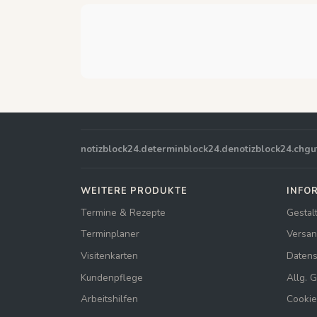
notizblock24.de
terminblock24.de
notizblock24.ch
gu
WEITERE PRODUKTE
INFO
Termine & Rezepte
Gestal
Terminplaner
Versan
Visitenkarten
Datens
Kundenpflege
Allg. 
Arbeitshilfen
Cookie