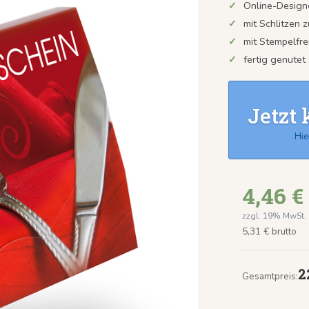
Online-Design
mit Schlitzen 
mit Stempelfre
fertig genutet
Jetzt 
Hie
4,46 €
zzgl. 19% MwSt.
5,31 € brutto
2
Gesamtpreis: