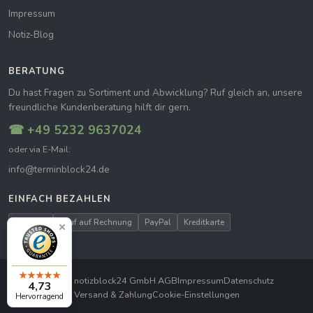
Impressum
Notiz-Blog
BERATUNG
Du hast Fragen zu Sortiment und Abwicklung? Ruf gleich an, unsere
freundliche Kundenberatung hilft dir gern.
☎ +49 5232 9637024
oder via E-Mail:
info@terminblock24.de
EINFACH BEZAHLEN
Vorkasse
Kauf auf Rechnung
PayPal
Kreditkarte
© 2026 notizblock24 GmbH
|
AGB
Impressum
Datenschutz
4,73
Versand & Zahlung
Cookie-Einstellungen
Hervorragend