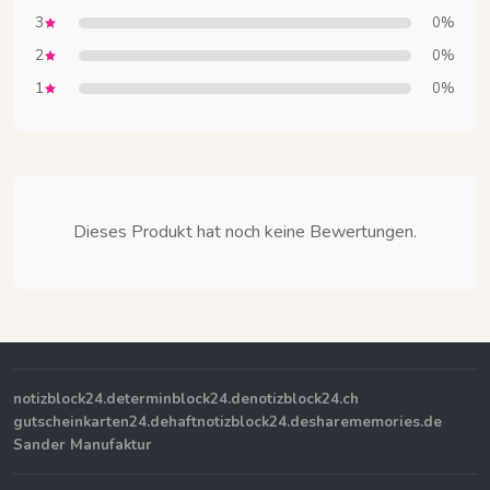
3
0%
2
0%
1
0%
Dieses Produkt hat noch keine Bewertungen.
notizblock24.de
terminblock24.de
notizblock24.ch
gutscheinkarten24.de
haftnotizblock24.de
sharememories.de
Sander Manufaktur