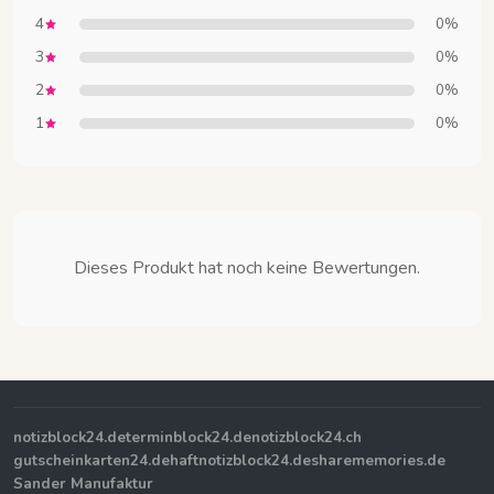
4
0%
3
0%
2
0%
1
0%
Dieses Produkt hat noch keine Bewertungen.
notizblock24.de
terminblock24.de
notizblock24.ch
gutscheinkarten24.de
haftnotizblock24.de
sharememories.de
Sander Manufaktur