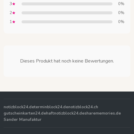
3
0%
2
0%
1
0%
Dieses Produkt hat noch keine Bewertungen.
notizblock24.de
terminblock24.de
notizblock24.ch
gutscheinkarten24.de
haftnotizblock24.de
sharememories.de
Sander Manufaktur