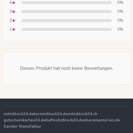
4
0%
3
0%
2
0%
1
0%
Dieses Produkt hat noch keine Bewertungen.
notizblock24.de
terminblock24.de
notizblock24.ch
gutscheinkarten24.de
haftnotizblock24.de
sharememories.de
Sander Manufaktur