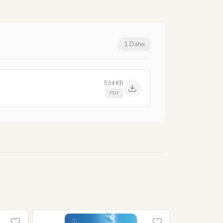
1 Datei
534 KB
PDF