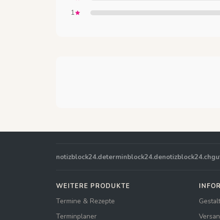
1
notizblock24.de
terminblock24.de
notizblock24.ch
gu
WEITERE PRODUKTE
INFO
Termine & Rezepte
Gestal
Terminplaner
Versan