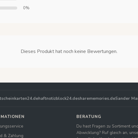
0%
Dieses Produkt hat noch keine Bewertungen.
tscheinkarten24.de
haftnotizblock24.de
sharememories.de
Sander Ma
RMATIONEN
BERATUNG
tungsservice
Du hast Fragen zu Sortiment un
Abwicklung? Ruf gleich an, uns
d & Zahlung