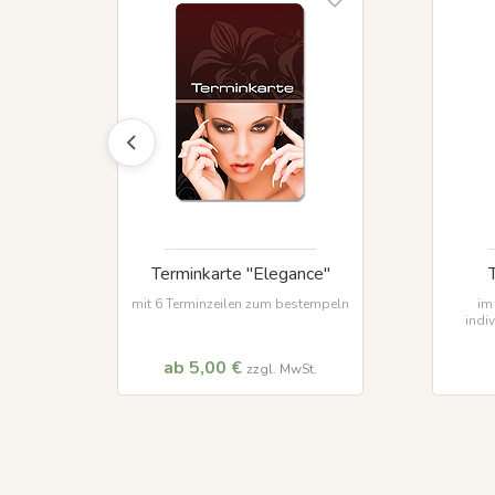
Terminkarte "Elegance"
mit 6 Terminzeilen zum bestempeln
im
indi
ab 5,00 €
zzgl. MwSt.