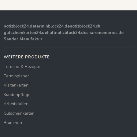
notizblock24.de
terminblock24.de
notizblock24.ch
gutscheinkarten24.de
haftnotizblock24.de
sharememories.de
Sander Manufaktur
WEITERE PRODUKTE
Termine & Rezepte
Terminplaner
Visitenkarten
Kundenpflege
Arbeitshilfen
Gutscheinkarten
Branchen